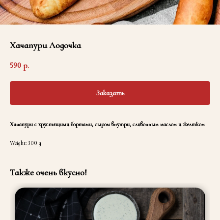
Хачапури Лодочка
590
р.
Заказать
Хачапури с хрустящими бортами, сыром внутри, сливочным маслом и желтком
Weight: 300 g
Также очень вкусно!